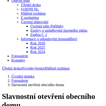
Obecní úřad
Úřední deska
§106⁄99 Sb.
Hlášení rozhlasu
E-podatelna
Územní plánování
Územní plán Pnětluky
Zprávy o uplatňování územního plánu
Změna č. 1
Informace o odpadovém hospodářství
Rok 2026
Rok 2025
Rok 2024
Fotogalerie
Kontakty
Úřední deska
Novinky
Senior
Hlášení rozhlasu
Úvodní stránka
Fotogalerie
Slavnostní otevření obecního domu
Slavnostní otevření obecního
domu