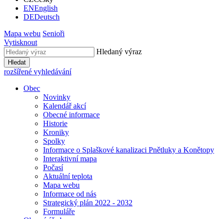
EN
English
DE
Deutsch
Mapa webu
Senioři
Vytisknout
Hledaný výraz
Hledat
rozšířené vyhledávání
Obec
Novinky
Kalendář akcí
Obecné informace
Historie
Kroniky
Spolky
Informace o Splaškové kanalizaci Pnětluky a Konětopy
Interaktivní mapa
Počasí
Aktuální teplota
Mapa webu
Informace od nás
Strategický plán 2022 - 2032
Formuláře