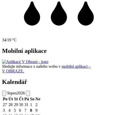
34/19 °C
Mobilní aplikace
Sledujte informace z našeho webu v
mobilní aplikaci –
V OBRAZE.
Kalendář
Srpen
2026
Po
Út
St
Čt
Pá
So
Ne
27
28
29
30
31
1
2
3
4
5
6
7
8
9