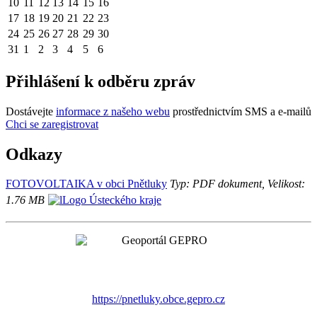
10
11
12
13
14
15
16
17
18
19
20
21
22
23
24
25
26
27
28
29
30
31
1
2
3
4
5
6
Přihlášení k odběru zpráv
Dostávejte
informace z našeho webu
prostřednictvím SMS a e-mailů
Chci se zaregistrovat
Odkazy
FOTOVOLTAIKA v obci Pnětluky
Typ: PDF dokument, Velikost:
1.76 MB
https://pnetluky.obce.gepro.cz