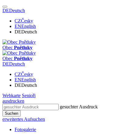
DE
Deutsch
CZ
Česky
EN
English
DE
Deutsch
Obec
Pnětluky
Obec
Pnětluky
DE
Deutsch
CZ
Česky
EN
English
DE
Deutsch
Webkarte
Senioři
ausdrucken
gesuchter Ausdruck
Suchen
erweitertes Aufsuchen
Fotogalerie